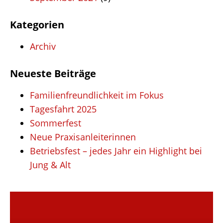
Kate­go­rien
Archiv
Neueste Beiträge
Fami­li­en­freund­lich­keit im Fokus
Tages­fahrt 2025
Sommer­fest
Neue Praxis­an­lei­te­rin­nen
Betriebs­fest – jedes Jahr ein High­light bei
Jung & Alt