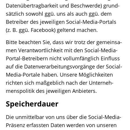
Daten­über­trag­bar­keit und Beschwerde) grund­
sätz­lich sowohl ggü. uns als auch ggü. dem
Betrei­ber des jewei­li­gen Social-Media-Portals
(z. B. ggü. Face­book) geltend machen.
Bitte beach­ten Sie, dass wir trotz der gemein­sa­
men Verant­wort­lich­keit mit den Social-Media-
Portal-Betrei­bern nicht voll­um­fäng­lich Einfluss
auf die Daten­ver­ar­bei­tungs­vor­gänge der Social-
Media-Portale haben. Unsere Möglich­kei­ten
rich­ten sich maßgeb­lich nach der Unter­neh­
mens­po­li­tik des jewei­li­gen Anbieters.
Spei­cher­dauer
Die unmit­tel­bar von uns über die Social-Media-
Präsenz erfass­ten Daten werden von unse­ren