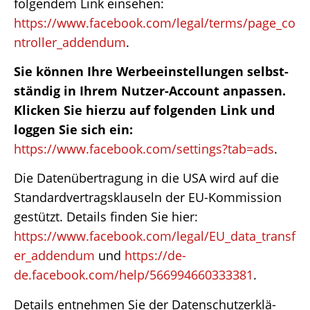
folgen­dem Link einse­hen:
https://www.facebook.com/legal/terms/page_co
ntroller_addendum
.
Sie können Ihre Werbe­ein­stel­lun­gen selbst­
stän­dig in Ihrem Nutzer-Account anpas­sen.
Klicken Sie hierzu auf folgen­den Link und
loggen Sie sich ein:
https://www.facebook.com/settings?tab=ads
.
Die Daten­über­tra­gung in die USA wird auf die
Stan­dard­ver­trags­klau­seln der EU-Kommis­sion
gestützt. Details finden Sie hier:
https://www.facebook.com/legal/EU_data_transf
er_addendum
und
https://de-
de.facebook.com/help/566994660333381
.
Details entneh­men Sie der Daten­schutz­er­klä­