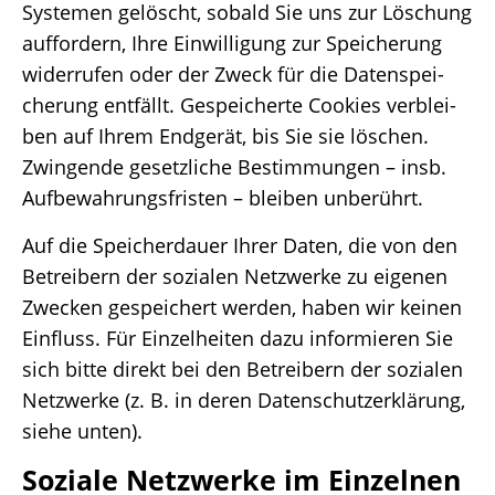
Syste­men gelöscht, sobald Sie uns zur Löschung
auffor­dern, Ihre Einwil­li­gung zur Spei­che­rung
wider­ru­fen oder der Zweck für die Daten­spei­
che­rung entfällt. Gespei­cherte Cookies verblei­
ben auf Ihrem Endge­rät, bis Sie sie löschen.
Zwin­gende gesetz­li­che Bestim­mun­gen – insb.
Aufbe­wah­rungs­fris­ten – blei­ben unberührt.
Auf die Spei­cher­dauer Ihrer Daten, die von den
Betrei­bern der sozia­len Netz­werke zu eige­nen
Zwecken gespei­chert werden, haben wir keinen
Einfluss. Für Einzel­hei­ten dazu infor­mie­ren Sie
sich bitte direkt bei den Betrei­bern der sozia­len
Netz­werke (z. B. in deren Daten­schutz­er­klä­rung,
siehe unten).
Soziale Netz­werke im Einzelnen