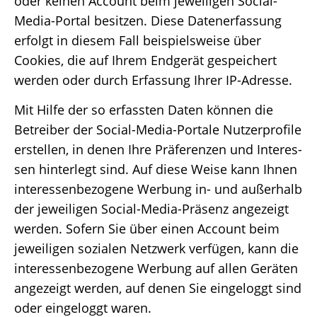
oder keinen Account beim jewei­li­gen Social-
Media-Portal besit­zen. Diese Daten­er­fas­sung
erfolgt in diesem Fall beispiels­weise über
Cookies, die auf Ihrem Endge­rät gespei­chert
werden oder durch Erfas­sung Ihrer IP-Adresse.
Mit Hilfe der so erfass­ten Daten können die
Betrei­ber der Social-Media-Portale Nutzer­pro­file
erstel­len, in denen Ihre Präfe­ren­zen und Inter­es­
sen hinter­legt sind. Auf diese Weise kann Ihnen
inter­es­sen­be­zo­gene Werbung in- und außer­halb
der jewei­li­gen Social-Media-Präsenz ange­zeigt
werden. Sofern Sie über einen Account beim
jewei­li­gen sozia­len Netz­werk verfü­gen, kann die
inter­es­sen­be­zo­gene Werbung auf allen Gerä­ten
ange­zeigt werden, auf denen Sie einge­loggt sind
oder einge­loggt waren.