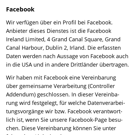
Face­book
Wir verfü­gen über ein Profil bei Face­book.
Anbie­ter dieses Diens­tes ist die Face­book
Ireland Limi­ted, 4 Grand Canal Square, Grand
Canal Harbour, Dublin 2, Irland. Die erfass­ten
Daten werden nach Aussage von Face­book auch
in die USA und in andere Dritt­län­der übertragen.
Wir haben mit Face­book eine Verein­ba­rung
über gemein­same Verar­bei­tung (Control­ler
Adden­dum) geschlos­sen. In dieser Verein­ba­
rung wird fest­ge­legt, für welche Daten­ver­ar­bei­
tungs­vor­gänge wir bzw. Face­book verant­wort­
lich ist, wenn Sie unsere Face­book-Page besu­
chen. Diese Verein­ba­rung können Sie unter