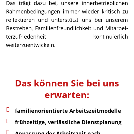
Das trägt dazu bei, unsere inner­be­trieb­li­chen
Rahmen­be­din­gun­gen immer wieder kritisch zu
reflek­tie­ren und unter­stützt uns bei unse­rem
Bestre­ben, Fami­li­en­freund­lich­keit und Mitar­bei­
ter­zu­frie­den­heit konti­nu­ier­lich
weiterzuentwickeln.
Das können Sie bei uns
erwarten:
fami­li­en­ori­en­tierte Arbeitszeitmodelle
früh­zei­tige, verläss­li­che Dienstplanung
Anpas­sung der Arbeits­zeit nach