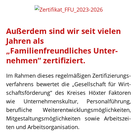
Außer­dem sind wir seit vielen
Jahren als
„Fami­li­en­freund­li­ches Unter­
neh­men“ zertifiziert.
Im Rahmen dieses regel­mä­ßi­gen Zerti­fi­zie­rungs­
ver­fah­rens bewer­tet die „Gesell­schaft für Wirt­
schafts­för­de­rung“ des Krei­ses Höxter Fakto­ren
wie Unter­neh­mens­kul­tur, Perso­nal­füh­rung,
beruf­li­che Weiter­ent­wick­lungs­mög­lich­kei­ten,
Mitge­stal­tungs­mög­lich­kei­ten sowie Arbeits­zei­
ten und Arbeitsorganisation.