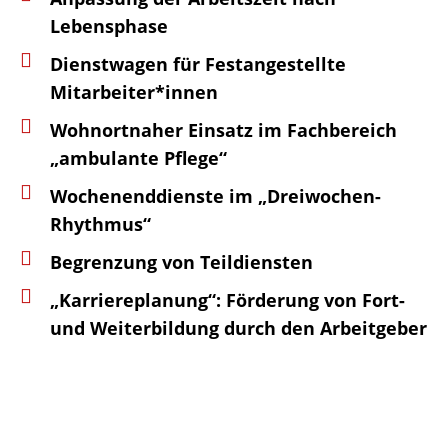
Lebensphase
Dienst­wa­gen für Fest­an­ge­stellte
Mitarbeiter*innen
Wohn­ort­na­her Einsatz im Fach­be­reich
„ambu­lante Pflege“
Wochen­end­dienste im „Drei­wo­chen-
Rhyth­mus“
Begren­zung von Teildiensten
„Karrie­re­pla­nung“: Förde­rung von Fort-
und Weiter­bil­dung durch den Arbeitgeber