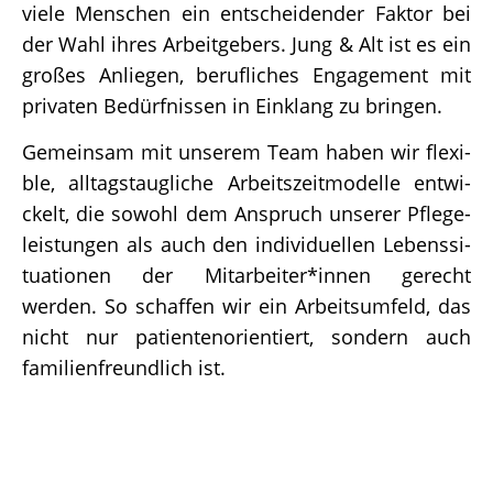
viele Menschen ein entschei­den­der Faktor bei
der Wahl ihres Arbeit­ge­bers. Jung & Alt ist es ein
großes Anlie­gen, beruf­li­ches Enga­ge­ment mit
priva­ten Bedürf­nis­sen in Einklang zu bringen.
Gemein­sam mit unse­rem Team haben wir flexi­
ble, alltags­taug­li­che Arbeits­zeit­mo­delle entwi­
ckelt, die sowohl dem Anspruch unse­rer Pfle­ge­
leis­tun­gen als auch den indi­vi­du­el­len Lebens­si­
tua­tio­nen der Mitarbeiter*innen gerecht
werden. So schaf­fen wir ein Arbeits­um­feld, das
nicht nur pati­en­ten­ori­en­tiert, sondern auch
fami­li­en­freund­lich ist.