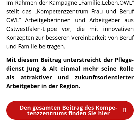
Im Rahmen der Kampa­gne „Familie.Leben.OWL“
stellt das „Kompe­tenz­zen­trum Frau und Beruf
OWL“ Arbeit­ge­be­rin­nen und Arbeit­ge­ber aus
Ostwest­fa­len-Lippe vor, die mit inno­va­ti­ven
Konzep­ten zur besse­ren Verein­bar­keit von Beruf
und Fami­lie beitragen.
Mit diesem Beitrag unter­streicht der Pfle­ge­
dienst Jung & Alt einmal mehr seine Rolle
als attrak­ti­ver und zukunfts­ori­en­tier­ter
Arbeit­ge­ber in der Region.
Den gesam­ten Beitrag des Kompe­
tenz­zen­trums finden Sie hier