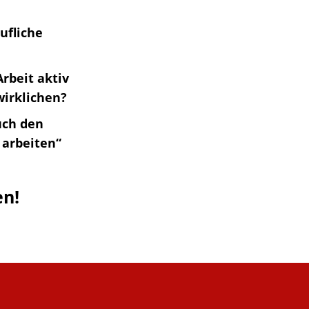
f­li­che
Arbeit aktiv
rwirklichen?
auch den
 arbei­ten“
en!