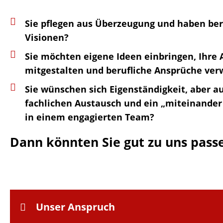
Sie pfle­gen aus Über­zeu­gung und haben beru
Visionen?
Sie möch­ten eigene Ideen einbrin­gen, Ihre 
mitge­stal­ten und beruf­li­che Ansprü­che ve
Sie wünschen sich Eigen­stän­dig­keit, aber 
fach­li­chen Austausch und ein „mitein­an­der
in einem enga­gier­ten Team?
Dann könn­ten Sie gut zu uns pass
Unser Anspruch