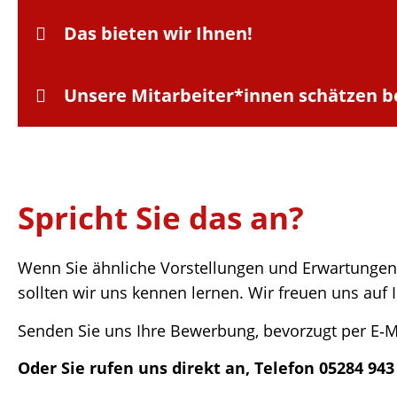
Das bieten wir Ihnen!
Unsere Mitarbeiter*innen schät­zen 
Spricht Sie das an?
Wenn Sie ähnli­che Vorstel­lun­gen und Erwar­tun­gen 
soll­ten wir uns kennen lernen. Wir freuen uns auf
Senden Sie uns Ihre Bewer­bung, bevor­zugt per E‑Mai
Oder Sie rufen uns direkt an, Tele­fon 05284 943 