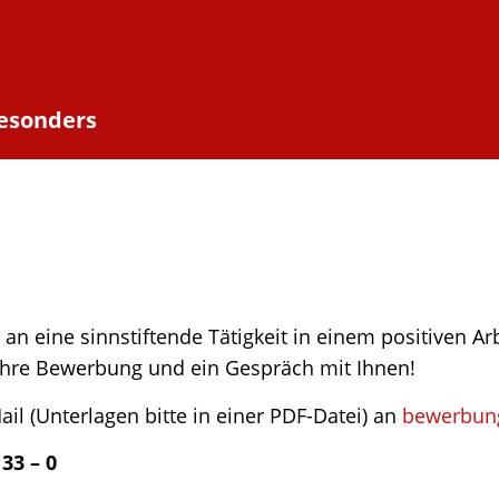
besonders
an eine sinn­stif­tende Tätig­keit in einem posi­ti­ven A
 Ihre Bewer­bung und ein Gespräch mit Ihnen!
l (Unter­la­gen bitte in einer PDF-Datei) an
bewerbung
33 – 0