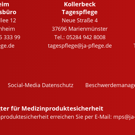
eim
Kollerbeck
sbüro
Tagespflege
lee 12
Neue Straße 4
inheim
37696 Marienmünster
95 333 99
Tel.: 05284 942 8008
ege.de
tagespflege@ja-pflege.de
Social-Media Daten­schutz
Beschwer­de­ma­nag
ter für Medizinproduktesicherheit
produktesicherheit erreichen Sie per E-Mail:
mps@ja-