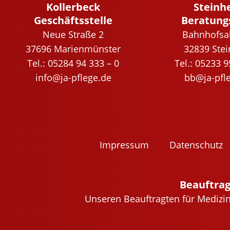
Kollerbeck
Steinh
Geschäftsstelle
Beratung
Neue Straße 2
Bahnhofsal
37696 Marienmünster
32839 Ste
Tel.: 05284 94 333 – 0
Tel.: 05233 
info@ja-pflege.de
bb@ja-pfl
Impres­sum
Daten­schutz
Beauftrag
Unseren Beauftragten für Medizin