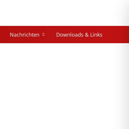
Nach­rich­ten
Down­loads & Links